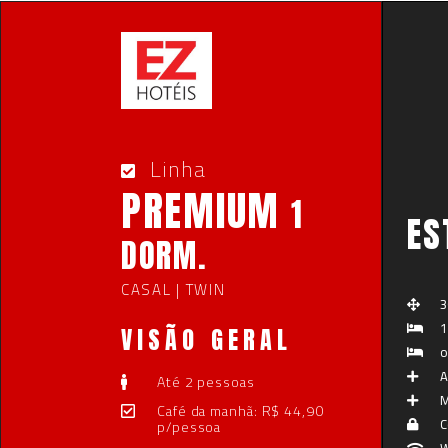
Linha
PREMIUM
1
ES
DORM.
CASAL | TWIN
3
1
VISÃO GERAL
o
A
Até 2 pessoas
M
Café da manhã: R$ 44,90
C
p/pessoa