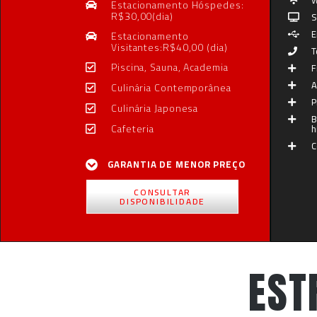
W
Estacionamento Hóspedes:
R$30,00(dia)
S
E
Estacionamento
Visitantes:R$40,00 (dia)
T
Piscina, Sauna, Academia
F
A
Culinária Contemporânea
P
Culinária Japonesa
B
Cafeteria
h
C
GARANTIA DE MENOR PREÇO
CONSULTAR
DISPONIBILIDADE
EST