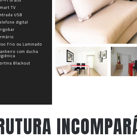
I-FI Grátis
mart TV
ntrada USB
elefone digital
rigobar
rmário
iso Frio ou Laminado
anheiro com ducha
igiênica
ortina Blackout
RUTURA INCOMPAR