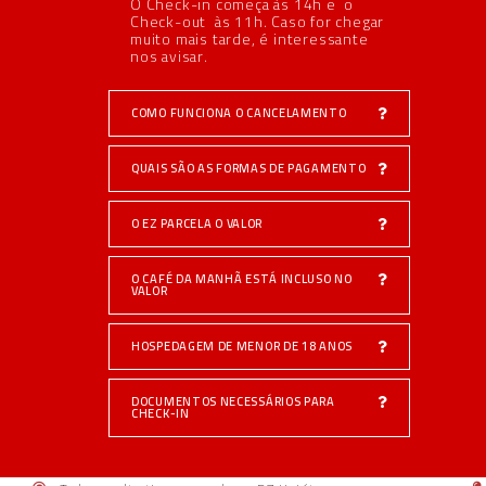
O Check-in começa às 14h e o
Check-out às 11h. Caso for chegar
muito mais tarde, é interessante
nos avisar.
COMO FUNCIONA O CANCELAMENTO
QUAIS SÃO AS FORMAS DE PAGAMENTO
O EZ PARCELA O VALOR
O CAFÉ DA MANHÃ ESTÁ INCLUSO NO
VALOR
HOSPEDAGEM DE MENOR DE 18 ANOS
DOCUMENTOS NECESSÁRIOS PARA
CHECK-IN